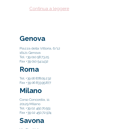
Continua a leggere
Genova
Piazza della Vittoria, 6/12
16121 Genova
Tel. +39 010 58.73.25
Fax +39 010 54.1432
Roma
Tel. +39 06 878.09.232
Fax +39 06 833.95.877
Milano
Corso Concordia, 11
20129 Milano
Tel. +39 02 450.70.551
Fax +39 02 450.72.974
Savona