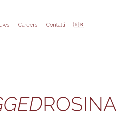
ews
Careers
Contatti
🇬🇧
GGED
ROSINA